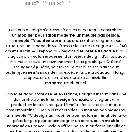
€ TTC
€ TTC
411,60
588,00
Le meuble Horigin s’adresse à celles et ceux qui recherchent
un
mobilier pour salon moderne
, un
meuble bas design
,
un
meuble TV contemporain
, ou une solution élégante pour
structurer un espace de vie. Disponible en deux longueurs —
140
cm
et
180 cm
— il répond aux besoins des intérieurs actuels, qu’il
s’agisse d’un
salon moderne
, d’un
séjour design
, d’un espace
minimaliste ou d’un environnement plus graphique. Grâce à
ses
lignes épurées
, sa structure métal et ses
panneaux
techniques neufs
issus de nos excédents de production, Horigin
propose une alternative durable au
mobilier
moderne
traditionnel.
Fabriqué dans notre atelier en France, Horigin s’inscrit dans une
démarche de
mobilier design français
, privilégiant une
production locale, une qualité maîtrisée et une esthétique
contemporaine. Que vous recherchiez un
meuble bas moderne
,
un
meuble TV design
, un
mobilier pour salon minimaliste
, une
pièce longue pour accompagner un écran, ou un
meuble
fabriqué en France
, Horigin offre une solution fonctionnelle et
esthétique pour aménager un salon moderne. Sa silhouette