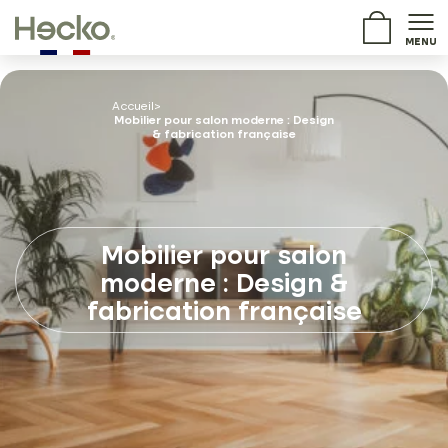
MENU
Accueil
>
Mobilier pour salon moderne : Design
& fabrication française
Mobilier pour salon
moderne : Design &
fabrication française