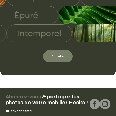
Épuré
mporel
Acheter
Abonnez-vous
& partagez les
photos de votre mobilier Hecko !
#Heckochezmoi