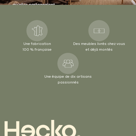
Une fabrication
Des meubles livrés chez vous
100 % française
et déjà montés
Une équipe de dix artisans
passionnés