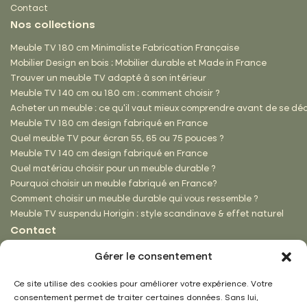
Contact
Nos collections
Meuble TV 180 cm Minimaliste Fabrication Française
Mobilier Design en bois : Mobilier durable et Made in France
Trouver un meuble TV adapté à son intérieur
Meuble TV 140 cm ou 180 cm : comment choisir ?
Acheter un meuble : ce qu’il vaut mieux comprendre avant de se dé
Meuble TV 180 cm design fabriqué en France
Quel meuble TV pour écran 55, 65 ou 75 pouces ?
Meuble TV 140 cm design fabriqué en France
Quel matériau choisir pour un meuble durable ?
Pourquoi choisir un meuble fabriqué en France?
Comment choisir un meuble durable qui vous ressemble ?
Meuble TV suspendu Horigin : style scandinave & effet naturel
Contact
ZA de Peuxy
Gérer le consentement
1 rue des Portions
88200 Saint-Nabord
Ce site utilise des cookies pour améliorer votre expérience. Votre
03 29 62 18 39
consentement permet de traiter certaines données. Sans lui,