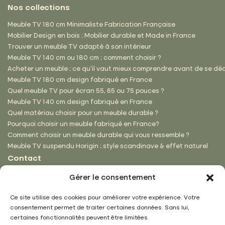
Nos collections
Meuble TV 180 cm Minimaliste Fabrication Française
Mobilier Design en bois : Mobilier durable et Made in France
Trouver un meuble TV adapté à son intérieur
Meuble TV 140 cm ou 180 cm : comment choisir ?
Acheter un meuble : ce qu’il vaut mieux comprendre avant de se dé
Meuble TV 180 cm design fabriqué en France
Quel meuble TV pour écran 55, 65 ou 75 pouces ?
Meuble TV 140 cm design fabriqué en France
Quel matériau choisir pour un meuble durable ?
Pourquoi choisir un meuble fabriqué en France?
Comment choisir un meuble durable qui vous ressemble ?
Meuble TV suspendu Horigin : style scandinave & effet naturel
Contact
ZA de Peuxy
Gérer le consentement
1 rue des Portions
88200 Saint-Nabord
Ce site utilise des cookies pour améliorer votre expérience. Votre
03 29 62 18 39
consentement permet de traiter certaines données. Sans lui,
contact@hecko.fr
certaines fonctionnalités peuvent être limitées.