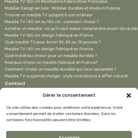
Meuble TV 180 cm Minimaliste Fabrication Française
Mobilier Design en bois : Mobilier durable et Made in France
Trouver un meuble TV adapté à son intérieur
Meuble TV 140 cm ou 180 cm : comment choisir ?
Acheter un meuble : ce qu’il vaut mieux comprendre avant de se dé
Meuble TV 180 cm design fabriqué en France
Quel meuble TV pour écran 55, 65 ou 75 pouces ?
Meuble TV 140 cm design fabriqué en France
Quel matériau choisir pour un meuble durable ?
Pourquoi choisir un meuble fabriqué en France?
Comment choisir un meuble durable qui vous ressemble ?
Meuble TV suspendu Horigin : style scandinave & effet naturel
Contact
ZA de Peuxy
Gérer le consentement
1 rue des Portions
88200 Saint-Nabord
Ce site utilise des cookies pour améliorer votre expérience. Votre
03 29 62 18 39
consentement permet de traiter certaines données. Sans lui,
contact@hecko.fr
certaines fonctionnalités peuvent être limitées.
Accepter